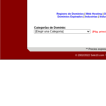
Registro de Dominios
|
Web Hosting
|
D
Dominios Expirados
|
Industrias
|
Indu
Categorías de Dominio:
[Pág. princi
** Precios expre
© 2002/2022 Solo10.com