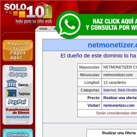
netmonetizer
El dueño de este dominio lo ha
Mayusculas:
NETMONETIZER.C
Minusculas:
netmonetizer.com
Longitud:
12 caracteres
Categorias:
Internet
,
Web Hostin
Precio:
Realizar una oferta
Visitar!
netmonetizer.com
Serán consideradas ofer
Realizar una Oferta