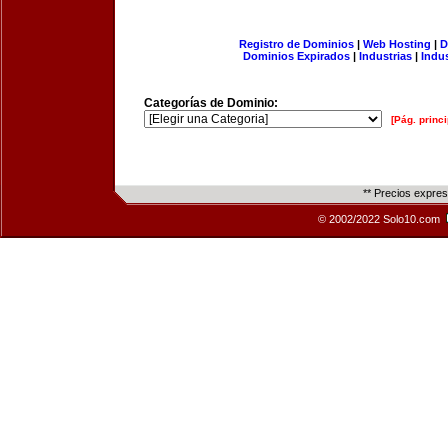
Registro de Dominios
|
Web Hosting
|
D
Dominios Expirados
|
Industrias
|
Indu
Categorías de Dominio:
[Pág. princi
** Precios expre
© 2002/2022 Solo10.com