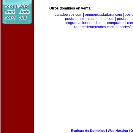
Otros dominios en venta:
guiadewebs.com
|
opinionciudadana.com
|
posi
posicionamientocolombia.com
|
posicion
programacionenred.com
|
comprahost.co
reportedemercados.com
|
reportesf
Registro de Dominios
|
Web Hosting
|
D