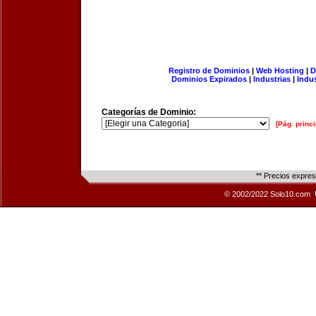
Registro de Dominios
|
Web Hosting
|
D
Dominios Expirados
|
Industrias
|
Indu
Categorías de Dominio:
[Pág. princi
** Precios expre
© 2002/2022 Solo10.com