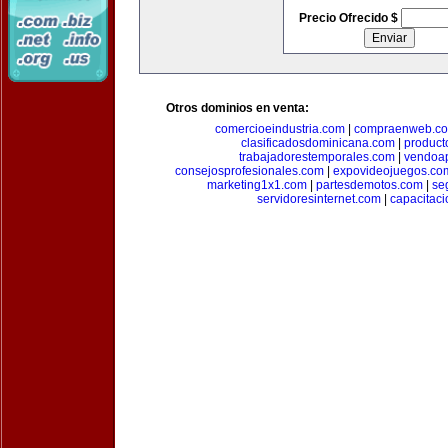
Precio Ofrecido $
Otros dominios en venta:
comercioeindustria.com
|
compraenweb.c
clasificadosdominicana.com
|
product
trabajadorestemporales.com
|
vendoa
consejosprofesionales.com
|
expovideojuegos.co
marketing1x1.com
|
partesdemotos.com
|
se
servidoresinternet.com
|
capacitaci