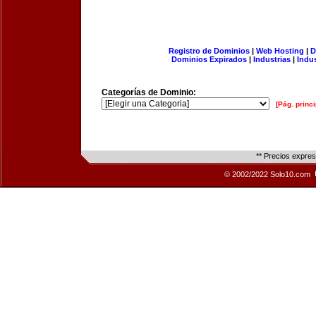
Registro de Dominios
|
Web Hosting
|
D
Dominios Expirados
|
Industrias
|
Indu
Categorías de Dominio:
[Pág. princi
** Precios expre
© 2002/2022 Solo10.com