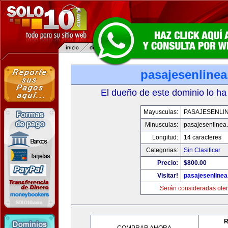
pasajesenline
El dueño de este dominio lo ha
Mayusculas:
PASAJESENLI
Minusculas:
pasajesenlinea
Longitud:
14 caracteres
Categorias:
Sin Clasificar
Precio:
$800.00
Visitar!
pasajesenline
Serán consideradas ofer
R