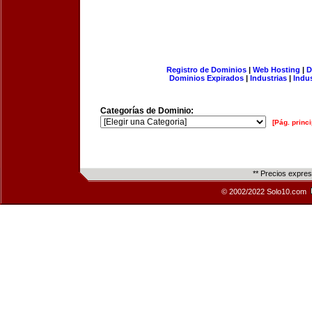
Registro de Dominios
|
Web Hosting
|
D
Dominios Expirados
|
Industrias
|
Indu
Categorías de Dominio:
[Pág. princi
** Precios expre
© 2002/2022 Solo10.com