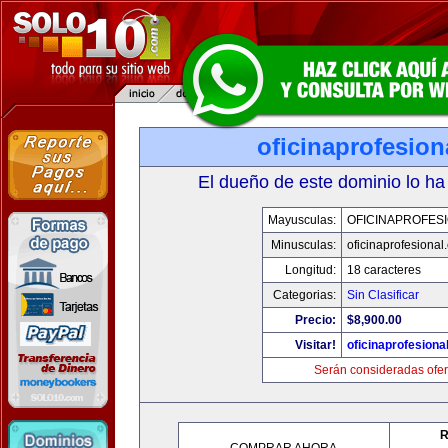
oficinaprofesio
El dueño de este dominio lo ha
Mayusculas:
OFICINAPROFES
Minusculas:
oficinaprofesional
Longitud:
18 caracteres
Categorias:
Sin Clasificar
Precio:
$8,900.00
Visitar!
oficinaprofesiona
Serán consideradas ofer
R